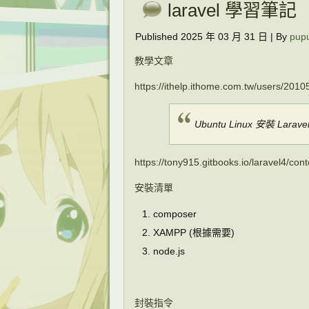
laravel 學習筆記
Published
2025 年 03 月 31 日
|
By
pupu
教學文章
https://ithelp.ithome.com.tw/users/201
Ubuntu Linux 安裝 Larav
https://tony915.gitbooks.io/laravel4/conte
安裝清單
composer
XAMPP (根據需要)
node.js
封裝指令