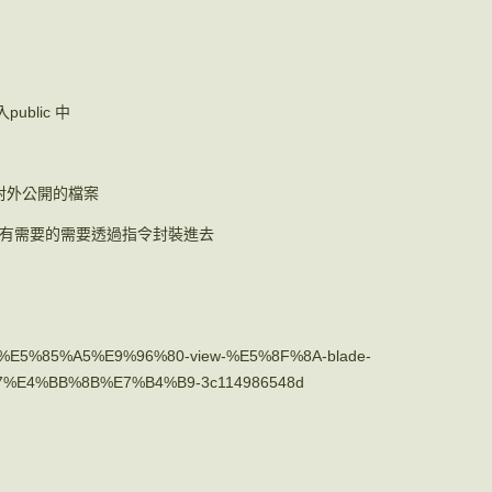
ublic 中
是放對外公開的檔案
有需要的需要透過指令封裝進去
avel-%E5%85%A5%E9%96%80-view-%E5%8F%8A-blade-
%E4%BB%8B%E7%B4%B9-3c114986548d