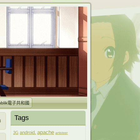
publik電子共和國
Tags
8
apache
android.
3G
artisteer