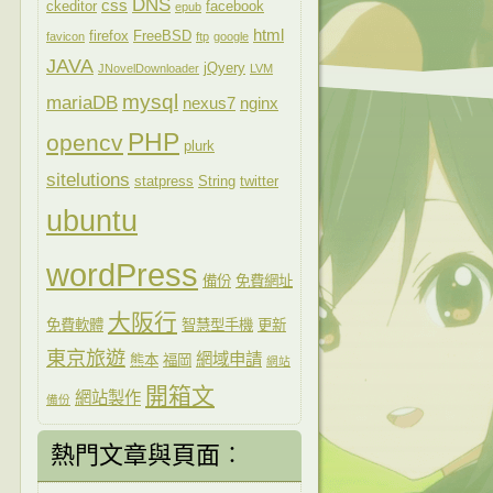
DNS
css
ckeditor
facebook
epub
html
firefox
FreeBSD
favicon
ftp
google
JAVA
jQyery
JNovelDownloader
LVM
mysql
mariaDB
nexus7
nginx
PHP
opencv
plurk
sitelutions
statpress
String
twitter
ubuntu
wordPress
備份
免費網址
大阪行
免費軟體
智慧型手機
更新
東京旅遊
網域申請
熊本
福岡
網站
開箱文
網站製作
備份
熱門文章與頁面︰