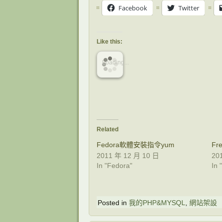
Facebook
Twitter
Like this:
Loading...
Related
Fedora軟體安裝指令yum
Fr
2011 年 12 月 10 日
20
In "Fedora"
In
Posted in
我的PHP&MYSQL
,
網站架設