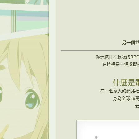
另一個
你玩膩打打殺殺的RP
在這裡是一個虛擬
什麼是電
在一個龐大的網路
身為全球36