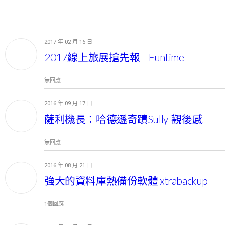
p
2017 年 02 月 16 日
2 月
16
2017線上旅展搶先報 – Funtime
無回應
2016 年 09 月 17 日
9 月
17
薩利機長：哈德遜奇蹟Sully-觀後感
無回應
2016 年 08 月 21 日
8 月
21
強大的資料庫熱備份軟體 xtrabackup
1個回應