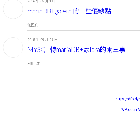
2016 年 05 月 19 日
5 月
19
mariaDB+galera 的ㄧ些優缺點
無回應
2015 年 09 月 29 日
9 月
29
MYSQL 轉mariaDB+galera的兩三事
3個回應
https://dfo.d
WPtouch Mo